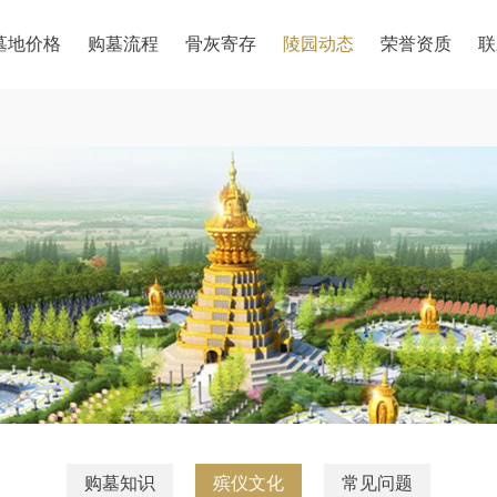
墓地价格
购墓流程
骨灰寄存
陵园动态
荣誉资质
联
购墓知识
殡仪文化
常见问题