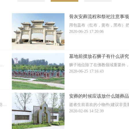
骨灰安葬流程和祭祀注意事项
用包盖布（红布，黄布，黑布）
前，原位放壹圆硬币一枚（起坟
2020-06-25 17:20:06
红布包好）。
墓地前摆放石狮子有什么讲究
时
狮子地位除了在佛教领域重要外
有影响的。在汉唐崇武的年代，
2020-06-25 17:16:43
表，地位高于虎、豹
安葬的时候应该放什么随葬品
坊，
逝者生前喜欢的小物件(建议非贵
而
值）。装饰物
2020-02-06 14:52:39
法
身边