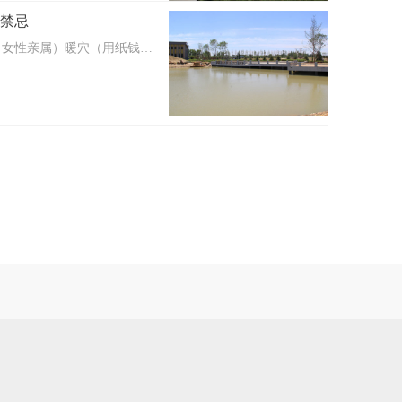
禁忌
（女性亲属）暖穴（用纸钱点
灰，单葬放中间，合葬搭连红
定不要系疙瘩，站碑后看男左
、金元宝等随葬品。（金元宝
缸，西米缸，玉龟摆西面）儿
。谁动手谁戴红手套。