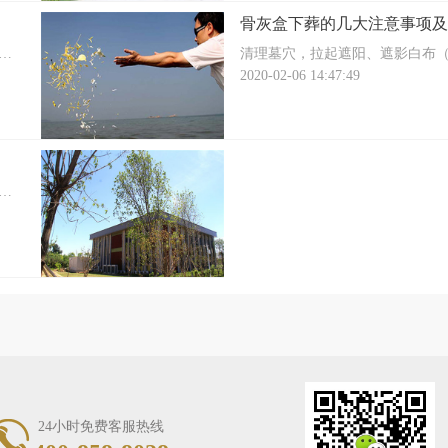
骨灰盒下葬的几大注意事项及
会
清理墓穴，拉起遮阳、遮影白布
早
燃，在墓穴里面绕一圈）安放骨
2020-02-06 14:47:49
布条，筷子一双，红布缠上，一
女右。摆入灵位牌、狮子、花环
摆四角，一角一个，东水缸，油
孙，亲属往墓穴四角放一点黄土
会
早
24小时免费客服热线