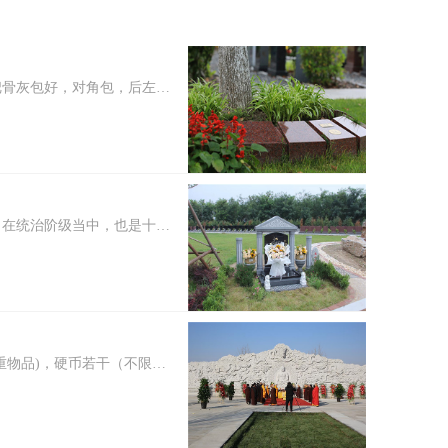
把骨灰包好，对角包，后左右
时，在原位放红萝卜一个，用
，在统治阶级当中，也是十分
狮子的勇猛成为了武将的代
重物品)，硬币若干（不限面