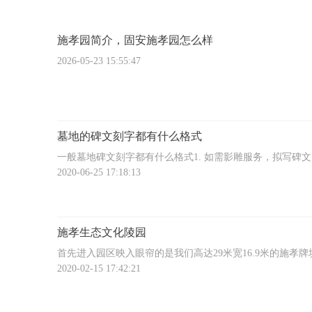
施孝园简介，固安施孝园怎么样
2026-05-23 15:55:47
墓地的碑文刻字都有什么格式
一般墓地碑文刻字都有什么格式1. 如需影雕服务，拟写碑文
请备注影雕类型及尺寸。 2.本园区成品墓区的制作工期为15
2020-06-25 17:18:13
天。3.墓碑刻好后，由公司统一立碑。
施孝生态文化陵园
首先进入园区映入眼帘的是我们高达29米宽16.9米的施孝牌
此牌坊由中国雕刻名家李福生团队在福建当地精心选料雕刻
2020-02-15 17:42:21
成，牌坊是中华古老特色建筑文化之一，上面刻有“敬天、
祖、爱人”的字样，寓意遵循祖宗之法对上天有敬畏之心对